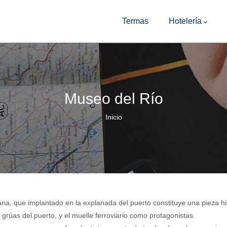
Main
Navigation
Termas
Hotelería
Museo del Río
Sobrescribir
Inicio
enlaces
de
ayuda
a
a, que implantado en la explanada del puerto constituye una pieza hi
la
rúas del puerto, y el muelle ferroviario como protagonistas.