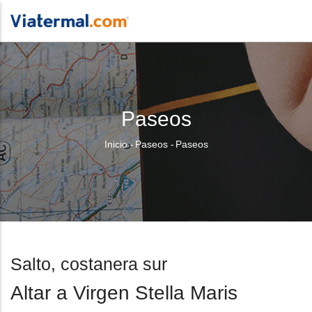
Paseos
Sobrescribir
Inicio
-
Paseos
-
Paseos
enlaces
de
ayuda
a
Salto, costanera sur
la
Altar a Virgen Stella Maris
navegación