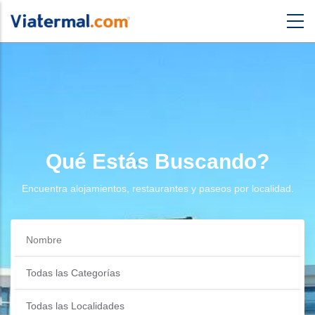
Qué Estás Buscando?
Encuentra alojamientos, restaurantes y paseos por localidad.