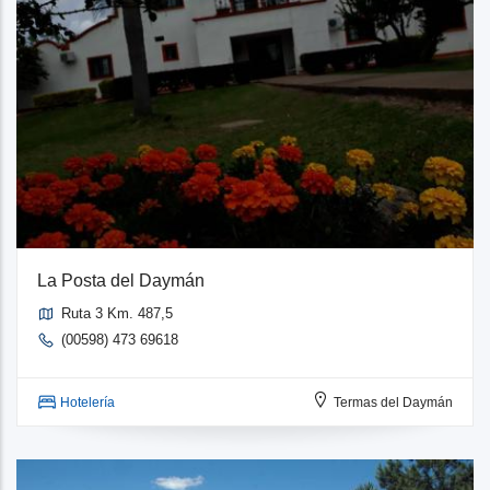
La Posta del Daymán
Ruta 3 Km. 487,5
(00598) 473 69618
Hotelería
Termas del Daymán