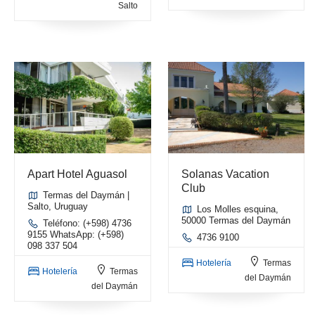
Salto
Apart Hotel Aguasol
Solanas Vacation
Club
Termas del Daymán |
Salto, Uruguay
Los Molles esquina,
50000 Termas del Daymán
Teléfono: (+598) 4736
9155 WhatsApp: (+598)
4736 9100
098 337 504
Hotelería
Termas
Hotelería
Termas
del Daymán
del Daymán