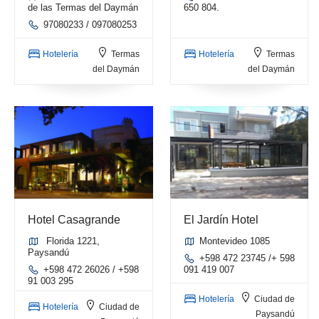
de las Termas del Daymán
650 804.
97080233 / 097080253
Hotelería
Termas
Hotelería
Termas
del Daymán
del Daymán
Hotel Casagrande
El Jardín Hotel
Florida 1221,
Montevideo 1085
Paysandú
+598 472 23745 /+ 598
+598 472 26026 / +598
091 419 007
91 003 295
Hotelería
Ciudad de
Hotelería
Ciudad de
Paysandú