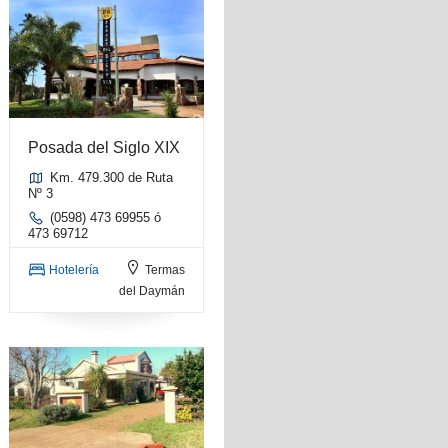
Posada del Siglo XIX
Km. 479.300 de Ruta
Nº 3
(0598) 473 69955 ó
473 69712
Hotelería
Termas
del Daymán