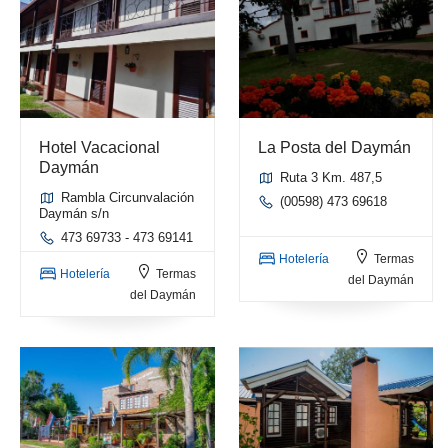
Hotel Vacacional
La Posta del Daymán
Daymán
Ruta 3 Km. 487,5
Rambla Circunvalación
(00598) 473 69618
Daymán s/n
473 69733 - 473 69141
Hotelería
Termas
Hotelería
Termas
del Daymán
del Daymán