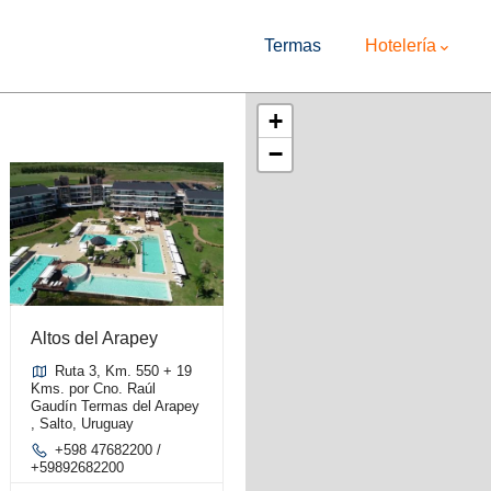
Main
Navigation
Termas
Hotelería
+
−
Altos del Arapey
Ruta 3, Km. 550 + 19
Kms. por Cno. Raúl
Gaudín Termas del Arapey
, Salto, Uruguay
+598 47682200 /
+59892682200