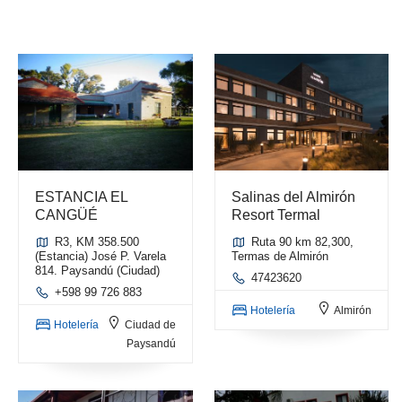
ESTANCIA EL
Salinas del Almirón
CANGÜÉ
Resort Termal
R3, KM 358.500
Ruta 90 km 82,300,
(Estancia) José P. Varela
Termas de Almirón
814. Paysandú (Ciudad)
47423620
+598 99 726 883
Hotelería
Almirón
Hotelería
Ciudad de
Paysandú