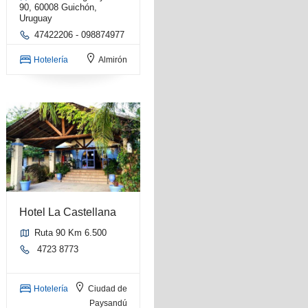
90, 60008 Guichón,
Uruguay
47422206 - 098874977
Hotelería
Almirón
Hotel La Castellana
Ruta 90 Km 6.500
4723 8773
Hotelería
Ciudad de
Paysandú