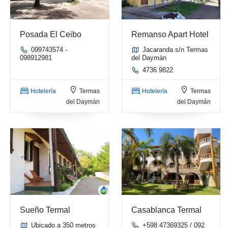
Posada El Ceibo
Remanso Apart Hotel
099743574 -
Jacaranda s/n Termas
098912981
del Daymán
4736 9822
Hotelería
Termas
Hotelería
Termas
del Daymán
del Daymán
Sueño Termal
Casablanca Termal
Ubicado a 350 metros
+598 47369325 / 092