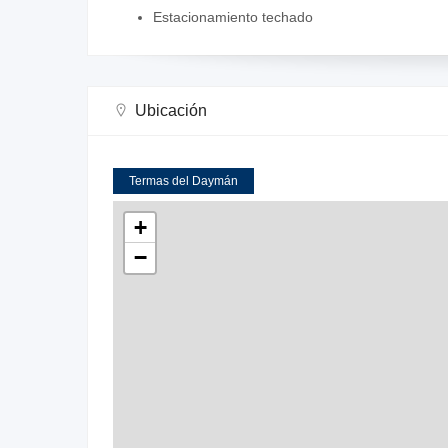
Estacionamiento techado
Ubicación
Termas del Daymán
+
−