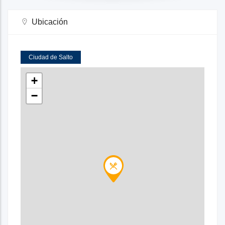
Ubicación
Ciudad de Salto
+
−