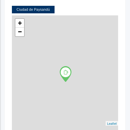
Ciudad de Paysandú
+
−
Leaflet