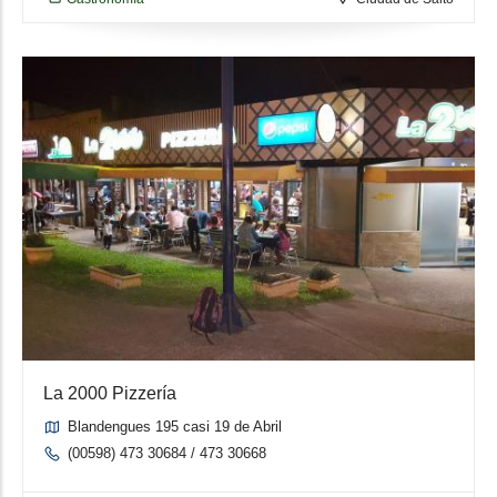
La 2000 Pizzería
Blandengues 195 casi 19 de Abril
(00598) 473 30684 / 473 30668