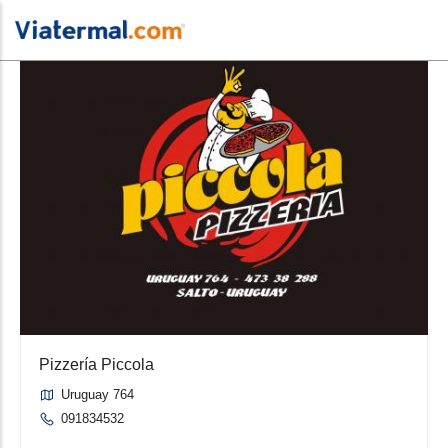
Pizzería Piccola
Uruguay 764
091834532